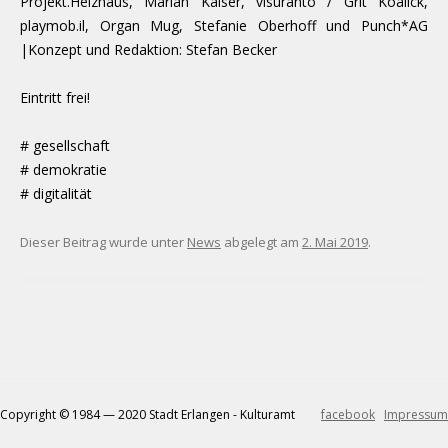
Projekt.Heizhaus, Marian Kaiser, visuranto / Grit Koalick,
playmob.il, Organ Mug, Stefanie Oberhoff und Punch*AG
|Konzept und Redaktion: Stefan Becker
Eintritt frei!
# gesellschaft
# demokratie
# digitalität
Dieser Beitrag wurde unter
News
abgelegt am
2. Mai 2019
.
Copyright © 1984 — 2020 Stadt Erlangen - Kulturamt
facebook
Impressum