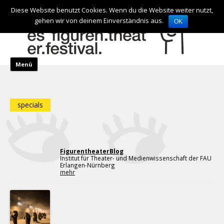
de
en
Diese Website benutzt Cookies. Wenn du die Website weiter nutzt,
gehen wir von deinem Einverständnis aus.
OK
Zum Inhalt springen
Menü
specials
FigurentheaterBlog
Institut für Theater- und Medienwissenschaft der FAU
Erlangen-Nürnberg
mehr